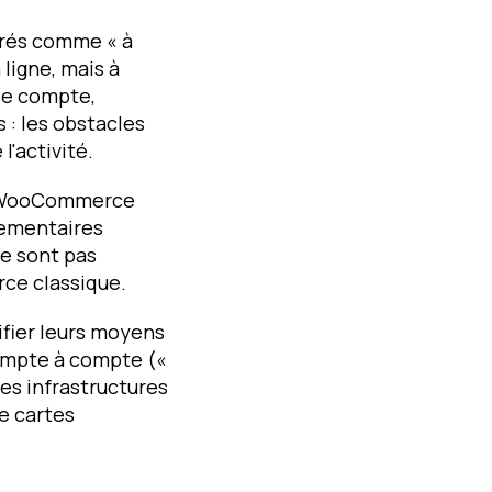
rés comme « à
 ligne, mais à
 de compte,
 : les obstacles
'activité.
et WooCommerce
lementaires
ne sont pas
ce classique.
ifier leurs moyens
ompte à compte («
les infrastructures
e cartes