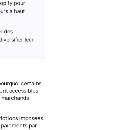
opify pour
eurs à haut
r des
versifier leur
pourquoi certains
tent accessibles
s marchands
rictions imposées
ux paiements par