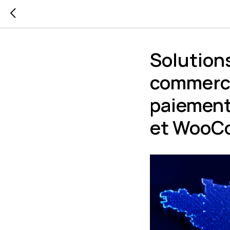
Solutions
commerces
paiement
et WooC