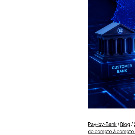
Pay-by-Bank
/
Blog
/
de compte à compte