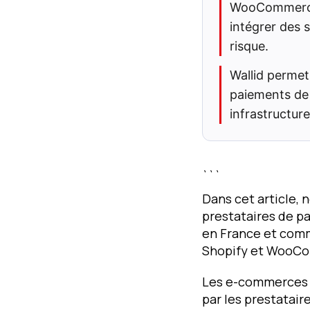
WooCommerce 
intégrer des 
risque.
Wallid perme
paiements de 
infrastructur
```
Dans cet article, 
prestataires de pa
en France et com
Shopify et WooCom
Les e-commerces à
par les prestatair