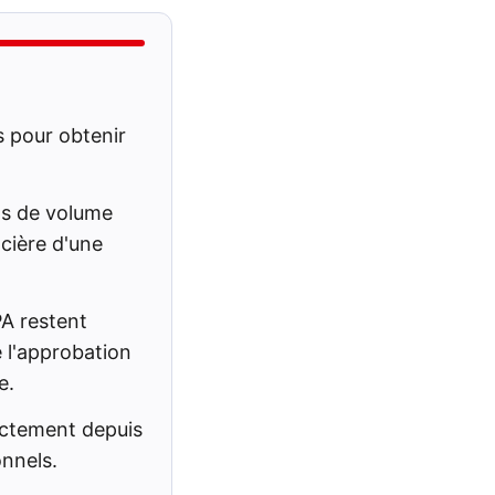
s pour obtenir
ons de volume
ncière d'une
PA restent
 l'approbation
e.
ectement depuis
nnels.