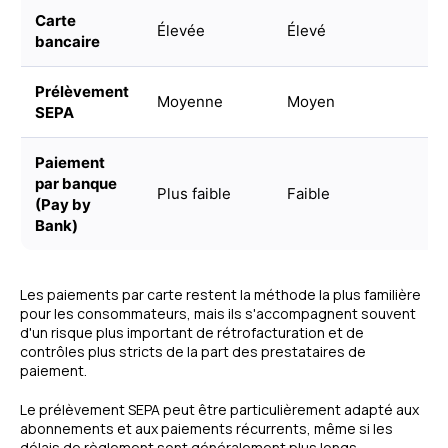
Carte
Élevée
Élevé
R
bancaire
Prélèvement
Moyenne
Moyen
Pl
SEPA
Paiement
par banque
Plus faible
Faible
R
(Pay by
Bank)
Les paiements par carte restent la méthode la plus familière
pour les consommateurs, mais ils s'accompagnent souvent
d'un risque plus important de rétrofacturation et de
contrôles plus stricts de la part des prestataires de
paiement.
Le prélèvement SEPA peut être particulièrement adapté aux
abonnements et aux paiements récurrents, même si les
délais de règlement sont généralement plus longs.